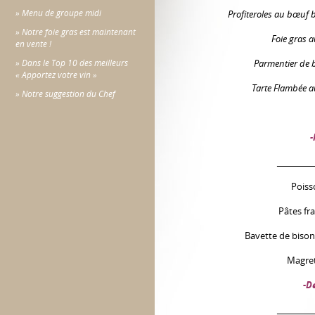
» Menu de groupe midi
Profiteroles au bœuf 
» Notre foie gras est maintenant
Foie gras 
en vente !
Parmentier de b
» Dans le Top 10 des meilleurs
« Apportez votre vin »
Tarte Flambée a
» Notre suggestion du Chef
-
__________
Poiss
Pâtes fra
Bavette de biso
Magret
-D
__________