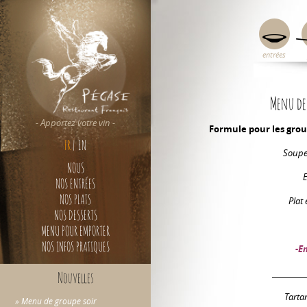
entrées
Menu de
- Apportez votre vin -
Formule pour les group
FR
|
EN
Soupe
NOUS
E
NOS ENTRÉES
NOS PLATS
Plat 
NOS DESSERTS
MENU POUR EMPORTER
NOS INFOS PRATIQUES
-E
__________
Nouvelles
Tartar
» Menu de groupe soir