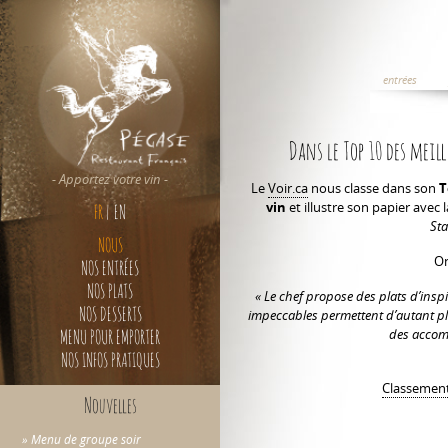
entrées
Dans le Top 10 des meil
- Apportez votre vin -
Le
Voir.ca
nous classe dans son
T
vin
et illustre son papier avec
FR
|
EN
St
NOUS
On
NOS ENTRÉES
NOS PLATS
« Le chef propose des plats d’insp
NOS DESSERTS
impeccables permettent d’autant plu
MENU POUR EMPORTER
des accom
NOS INFOS PRATIQUES
Classement 
Nouvelles
» Menu de groupe soir