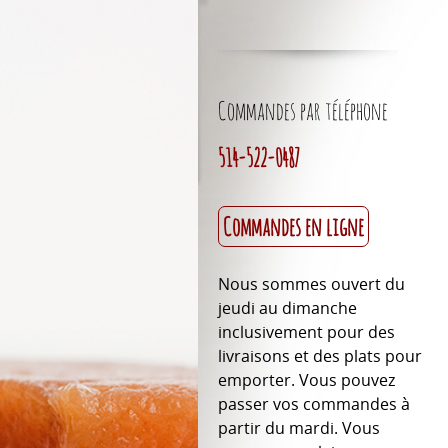
suggestions
Commandes par téléphone
Baronne Pauline 2008
514-522-0487
Bordeaux, France
Code SAQ 10791192
31.25 $ $
Commandes en ligne
Château du Haut Pick
2007
Nous sommes ouvert du
Bordeaux, France
Code SAQ 00855775
jeudi au dimanche
31.25 $ $
inclusivement pour des
livraisons et des plats pour
Ca’Viola Barturot 2012
delcetto-d’alba d.o.c.
emporter. Vous pouvez
Vin rouge
passer vos commandes à
Code SAQ 11838431
partir du mardi. Vous
23.85 $ $