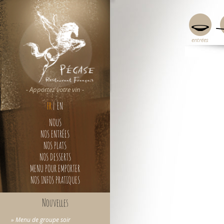
entrées
- Apportez votre vin -
FR
|
EN
NOUS
NOS ENTRÉES
NOS PLATS
NOS DESSERTS
MENU POUR EMPORTER
NOS INFOS PRATIQUES
Nouvelles
» Menu de groupe soir