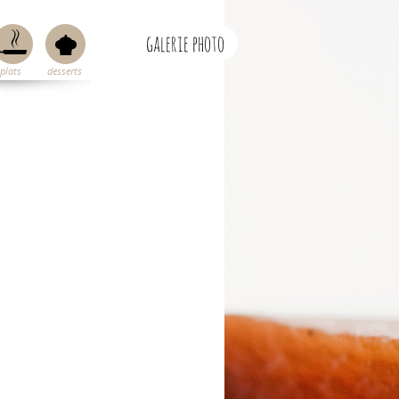
galerie photo
plats
desserts